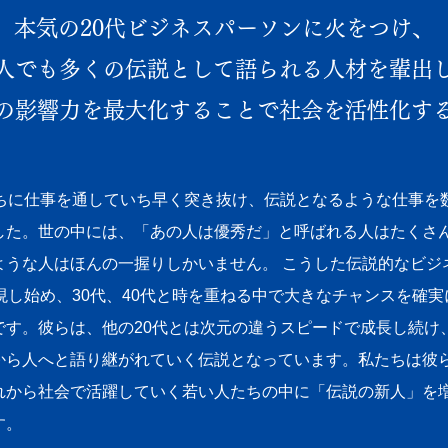
本気の20代ビジネスパーソンに火をつけ、
人でも多くの伝説として語られる人材を輩出
の影響力を最大化することで社会を活性化す
うちに仕事を通していち早く突き抜け、伝説となるような仕事を
した。世の中には、「あの人は優秀だ」と呼ばれる人はたくさ
ような人はほんの一握りしかいません。 こうした伝説的なビジ
現し始め、30代、40代と時を重ねる中で大きなチャンスを確
です。彼らは、他の20代とは次元の違うスピードで成長し続け
から人へと語り継がれていく伝説となっています。私たちは彼ら
れから社会で活躍していく若い人たちの中に「伝説の新人」を
す。