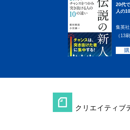
20代
人の1
集英社 2
（13
購
note
クリエイティブデ