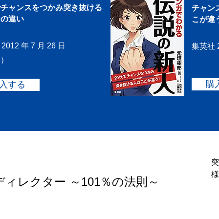
でチャンスをつかみ突き抜ける
チャン
0の違い
こが違う
012 年 7 月 26 日
集英社 2
刷）
購
入する
突
様
ィレクター ～101％の法則～